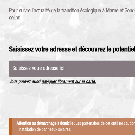
Pour suivre l’actualité de la transition écologique à Marne et Gondoi
colibri
.
Saisissez votre adresse et découvrez le potentiel
Saisissez
votre
adresse
Vous pouvez aussi
naviguer librement sur la carte.
ici
Attention au démarchage à domicile
: Les partenaires de cet outil ne cau
l’installation de panneaux solaires.